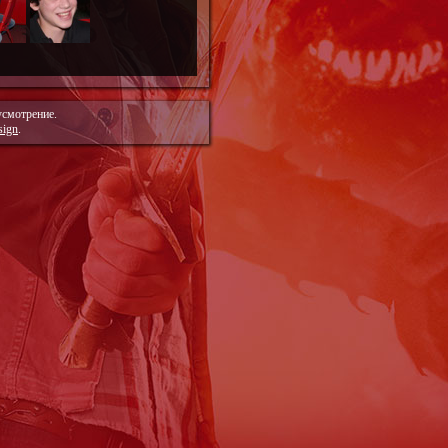
усмотрение.
sign
.