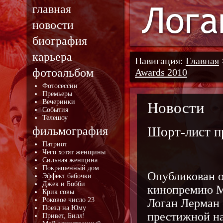
главная
новости
биография
карьера
Навигация:
Главная
фотоальбом
Awards 2010
Фотосессии
Премьеры
Вечеринки
Новости
События
Телешоу
фильмография
Шорт-лист п
Патриот
Чего хотят женщины
Сильная женщина
Покрашенный дом
Опубликован о
Эффект бабочки
Джек и Бобби
кинопремию M
Крик совы
Роковое число 23
Логан Лерман 
Поезд на Юму
престижной на
Привет, Билл!