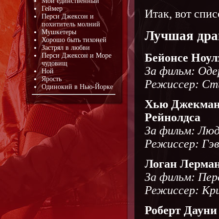
Мой единственный
Геймер
Итак, вот спи
Перси Джексон и
похититель молний
Мушкетеры
Лучшая дра
Хорошо быть тихоней
Застрял в любви
Бейонсе Ноул
Перси Джексон и Море
чудовищ
За фильм: Од
Ной
Ярость
Режиссер: Ст
Одинокий в Нью-Йорке
Хью Джекман
Рейнолдса
За фильм: Люд
Режиссер: Гэв
Логан Лерман
За фильм: Пер
Режиссер: Кр
Роберт Дауни