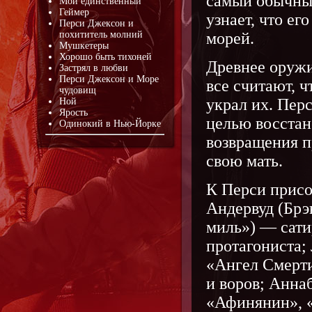
самый обычный
Мой единственный
Геймер
узнает, что ег
Перси Джексон и
похититель молний
морей.
Мушкетеры
Хорошо быть тихоней
Древнее оружие
Застрял в любви
Перси Джексон и Море
все считают, ч
чудовищ
украл их. Пер
Ной
Ярость
целью восстан
Одинокий в Нью-Йорке
возвращения п
свою мать.
К Перси присо
Андервуд (Брэ
миль») — сати
протагониста;
«Ангел Смерти
и воров; Анна
«Афинянин», 