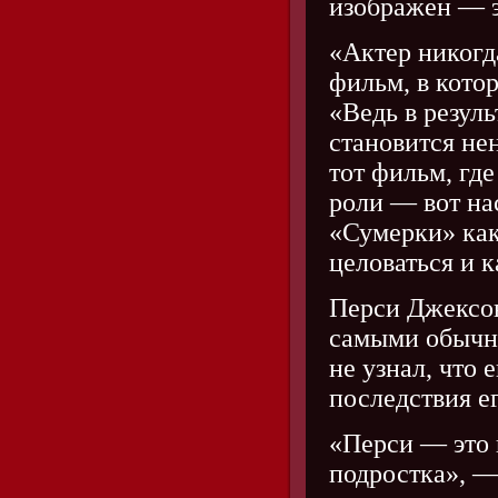
изображен — э
«Актер никогд
фильм, в кото
«Ведь в резуль
становится не
тот фильм, гд
роли — вот на
«Сумерки» как
целоваться и 
Перси Джексо
самыми обычн
не узнал, что 
последствия е
«Перси — это 
подростка», —