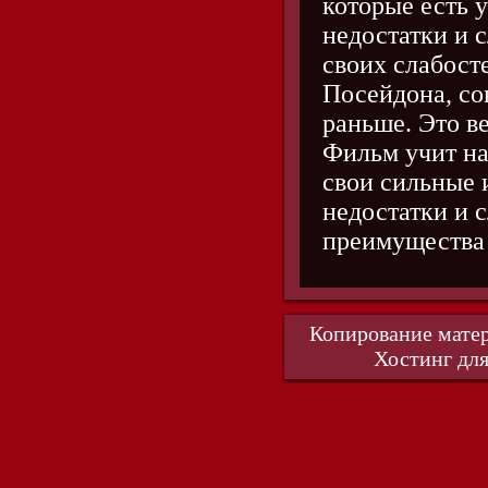
которые есть 
недостатки и 
своих слабост
Посейдона, со
раньше. Это в
Фильм учит нас
свои сильные 
недостатки и с
преимущества
Копирование матер
Хостинг для