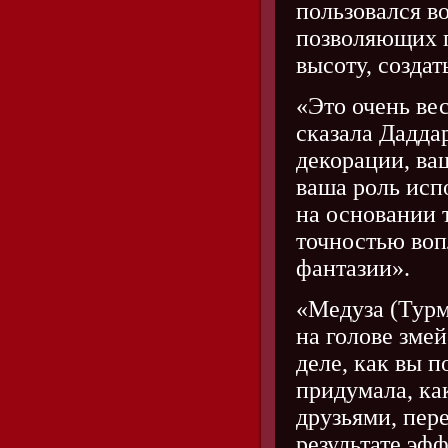
пользовался в
позволяющих п
высоту, созда
«Это очень ве
сказала Дадда
декорации, ва
ваша роль исп
на основании т
точностью воп
фантазии».
«Медуза (Турм
на голове зме
деле, как вы п
придумала, ка
друзьями, пере
результате эф