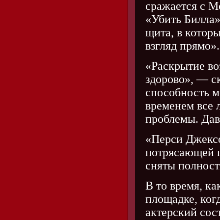
сражается с М
«Убить Билла»)
щита, в которы
взгляд прямо».
«Раскрытие во
здорово», — с
способность ме
временем все 
проблемы. Дав
«Перси Джексо
потрясающей 
сняты полност
В то время, к
площадке, ког
актерский сос