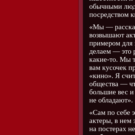
обычными людь
посредством к
«Мы — расска
возвышают акт
примером для 
делаем — это 
какие-то. Мы т
вам кусочек п
«кино». Я счи
общества — ч
большие вес и
не обладают».
«Сам по себе 
актеры, в нем
на постерах н