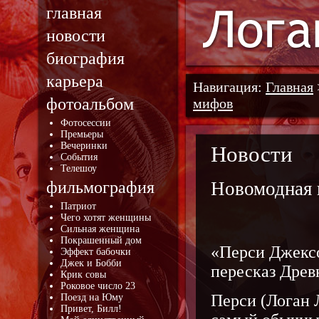
главная
новости
биография
карьера
Навигация:
Главная
фотоальбом
мифов
Фотосессии
Премьеры
Вечеринки
Новости
События
Телешоу
фильмография
Новомодная 
Патриот
Чего хотят женщины
Сильная женщина
Покрашенный дом
«Перси Джекс
Эффект бабочки
Джек и Бобби
пересказ Древ
Крик совы
Роковое число 23
Перси (Логан 
Поезд на Юму
Привет, Билл!