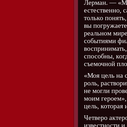
Лерман. — «Мн
естественно, 
только понять,
вы погружаетес
реальном мире
событиями фил
воспринимать, 
способны, ког
съемочной пл
«Моя цель на 
роль, раствор
не могли пров
моим героем»,
цель, которая 
Четверо актеро
известности и 